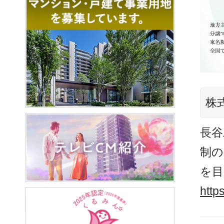
株
長谷
制の
を目
http