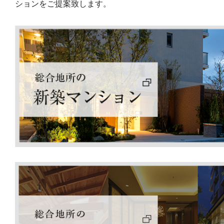
ションをご提案致します。
2025.10.15
リリース
不動産開発企業 6 社による文教のまちづくり「
千葉大学・千葉市と広場空間を創出し、ウォーカ
― 約 12,000 ㎡の「(仮称)西千葉キャンパスパー
2025.10.06
リリース
ルネシリーズの最高峰「ルネグラン」首都圏第1号
永住を見据えた環境と品質、「ルネグラン上石神
2025.08.29
リリース
八王子駅北口最高峰※1、地上32階建て免震構造
「ルネタワー八王子」8月30日(土)事前案内会開始
2025.08.28
リリース
全228戸の分譲マンション「バウス加賀」
8月30日（土）モデルルームオープン
板橋区の子育て支援事業「赤ちゃんの駅」として