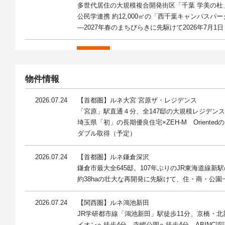
多世代居住の大規模複合開発街区「千葉 学美の杜
公民学連携 約12,000㎡の「西千葉キャンパスパー
―2027年春のまちびらきに先駆けて2026年7月
2026.06.11
リリース
「柏」駅東口エリア4年ぶり※ の新築分譲マンショ
「ルネ柏ザ・レジデンス」第1期４０戸即日申込完
物件情報
2026.07.24
【首都圏】ルネ大宮 宮原ザ・レジデンス
2026.04.28
リリース
「宮原」駅直通４分、全147邸の大規模レジデン
「柏」駅東口エリア4年ぶり※ の新築分譲マンシ
埼玉県「初」の長期優良住宅×ZEH-M Orientedの
「ルネ柏ザ・レジデンス」現地販売センター 5/2(
ダブル取得（予定）
～ 全邸に玄関前戸別宅配ボックス「DELIBOX－
2026.07.24
【首都圏】ルネ鎌倉深沢
2026.01.13
リリース
鎌倉市最大全645邸。107年ぶりのJR東海道線新
長谷工コーポレーションなどグループ5社
約38haの壮大な再開発に先駆けて、住・商・公
「子育てサポート企業」として「くるみん認定」
2026.07.24
【関西圏】ルネ鴻池新田
2026.01.08
JR学研都市線「鴻池新田」駅徒歩11分、京橋・
リリース
イオンへ徒歩4分、寺嶋公園へ徒歩4分。ABINC認証、Z