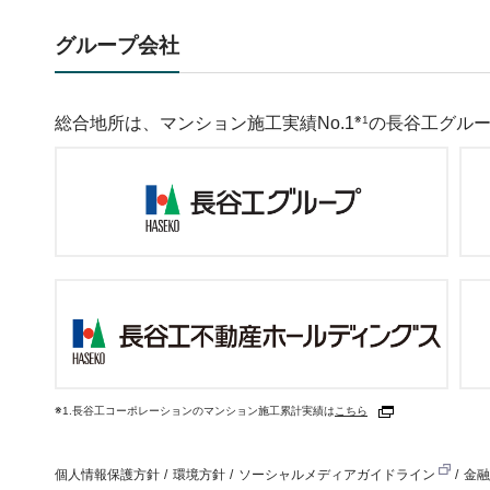
JR 神戸線「舞子」駅徒歩 3 分、舞子ホテルの伝
グループ会社
新築分譲マンション「クレヴィアシティ神戸舞子
6 月 7 日（土）マンションギャラリーグランドオ
総合地所は、マンション施工実績No.1
※1
の長谷工グル
2025.05.28
リリース
〜名古屋の新しいキタ！〜
商業隣接 大規模新築分譲マンション
（仮称）メイキタＰＲＯＪＥＣＴ 新発表
中電不動産・名鉄都市開発・総合地所による初の
2025.05.28
リリース
新築分譲マンション初採用※1 マンション共用部
「共用スペースの混雑可視化サービス」を導入
～新築分譲マンション「クレヴィアシティ神戸舞
※1.長谷工コーポレーションのマンション施工累計実績は
こちら
2025.05.07
リリース
ルネシリーズ 横浜市内で初のZEH-M Oriented
「ルネ横浜山手」販売開始
個人情報保護方針
環境方針
ソーシャルメディアガイドライン
金融