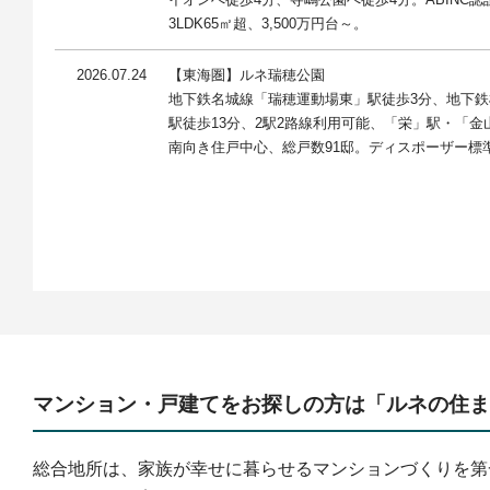
JR「海老名」駅徒歩5分・「ららぽーと海老名」
3LDK65㎡超、3,500万円台～。
新築分譲マンション「ルネ海老名アーバンアリー
首都圏初、全住戸に可動収納ユニット「UGOCL
2026.07.24
【東海圏】ルネ瑞穂公園
地下鉄名城線「瑞穂運動場東」駅徒歩3分、地下
2025.12.19
リリース
駅徒歩13分、2駅2路線利用可能、「栄」駅・「
川口市内で最も広い平均専有面積約89㎡
南向き住戸中心、総戸数91邸。ディスポーザー標
全住戸に玄関前宅配ボックス「DELI BOX SMAR
「ルネ川口ユトリエ」竣工
2025.12.02
お知らせ
民有地緑化コンクール 第4回なごやグッドグリー
「MID WARD CITY」「NAGOYA the TOW
3物件、受賞のお知らせ。
2025.11.20
リリース
加須駅徒歩５分、100にこだわる新ランドマーク誕
マンション・戸建てをお探しの方は「ルネの住ま
最大専有面積100㎡超・南西向き住戸100％・可動収
最上階共用空間100㎡超・駐車場設置100％
総合地所は、家族が幸せに暮らせるマンションづくりを第
「ルネ加須」モデルルームグランドオープン