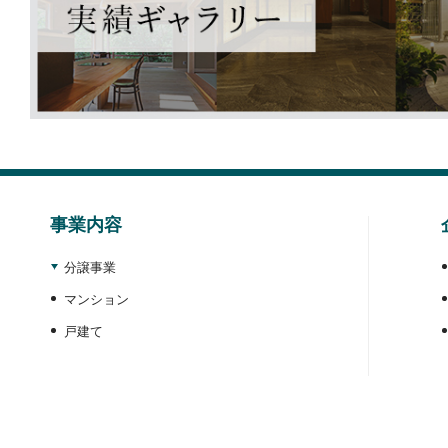
2025.07.29
リリース
～東京湾を望むベイエリアに、職住近接の高層マ
“ブランズシティ品川テラス”×“ブランズシティ品川
再開発が進む品川の地に、新たな価値とサステナ
2025.07.17
お知らせ
ホームページ表記ミスのお詫びと訂正について
事業内容
2025.07.07
リリース
成田市初 ZEH-M Oriented & 低炭素建築物認定
分譲事業
「ルネ成田サングランデ」7 月 12 日(土)事前案
マンション
2025.06.27
リリース
戸建て
株式会社長谷工不動産ホールディングス組織再編
収益不動産開発事業の一部を統合
新会社「株式会社長谷工総合開発」7月1日より営
2025.06.25
リリース